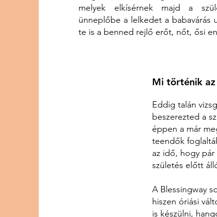
melyek elkísérnek majd a szül
ünneplőbe a lelkedet a babavárás u
te is a benned rejlő erőt, nőt, ősi e
Mi történik a
Eddig talán vizsgá
beszerezted a s
éppen a már meg
teendők foglalták
az idő, hogy pár
születés előtt áll
A Blessingway so
hiszen óriási vált
is készülni, hang