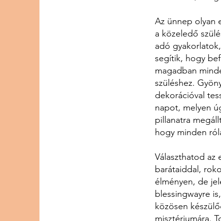
Az ünnep olyan e
a közeledő szül
adó gyakorlatok
segítik, hogy bef
magadban minden
szüléshez. Gyöny
dekorációval tes
napot, melyen ú
pillanatra megáll
hogy minden ról
Választhatod az 
barátaiddal, rok
élményen, de je
blessingwayre is
közösen készülő
misztériumára. To