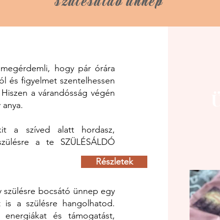
szülésáldó ünne
p
 megérdemli, hogy pár órára
l és figyelmet szentelhessen
. Hiszen a várandósság végén
Ü
 anya.
t a szíved alatt hordasz,
 szülésre a te SZÜLÉSÁLDÓ
Részletek
y szülésre bocsátó ünnep egy
t is a szülésre hangolhatod.
energiákat és támogatást,