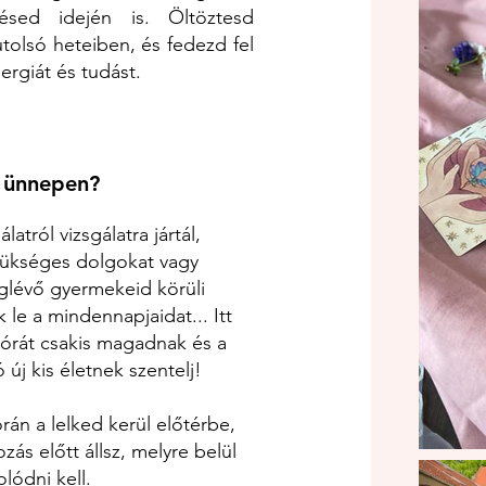
ésed idején is. Öltöztesd
tolsó heteiben, és fedezd fel
nergiát és tudást.
z ünnepen?
latról vizsgálatra jártál,
zükséges dolgokat vagy
lévő gyermekeid körüli
 le a mindennapjaidat... Itt
 órát csakis magadnak és a
ó új kis életnek szentelj!
rán a lelked kerül előtérbe,
ozás előtt állsz, melyre belül
olódni kell.