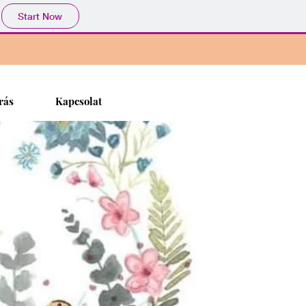
Start Now
rás
Kapcsolat