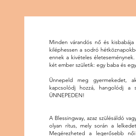
Minden várandós nő és kisbabája
kiléphessen a sodró hétköznapokbó
ennek a kivételes életeseménynek
két ember születik: egy baba és egy
Ünnepeld meg gyermekedet, aki
kapcsolódj hozzá, hangolódj a
ÜNNEPEDEN!
A Blessingway, azaz szülésáldó vag
olyan rítus, mely során a lelkede
Megérezheted a legerősebb női 