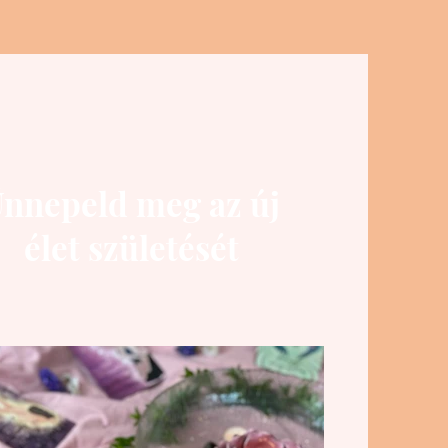
nnepeld meg az új
élet születését