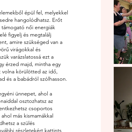
lemekből épül fel, melyekkel
ésedre hangolódhatsz. Erőt
, támogató női energiák
elé figyelj és megtalálj
t, amire szükséged van a
örű virágokkal és
szük varázslatossá ezt a
gy érzed majd, mintha egy
t volna körülötted az idő,
ad és a babádról szólhasson.
egyéni ünnepet, ahol a
onaiddal osztozhatsz az
lentkezhetsz csoportos
, ahol más kismamákkal
dhetsz a szülés
vábbi részletekért kattints